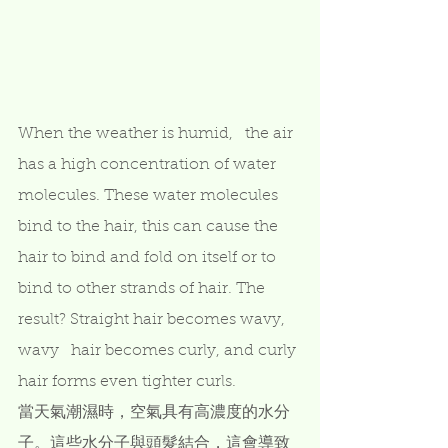
When the weather is humid,   the air 
has a high concentration of water 
molecules. These water molecules   
bind to the hair, this can cause the 
hair to bind and fold on itself or to   
bind to other strands of hair. The 
result? Straight hair becomes wavy, 
wavy   hair becomes curly, and curly 
hair forms even tighter curls.
當天氣潮濕時，空氣具有高濃度的水分
子。這些水分子與頭髮結合，這會導致