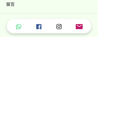
留言
從外部滋潤皮膚
護膚棒 vs 護膚液
撰寫留言......
洗髮水
護髮素
沐浴露
護膚棒
洗潔淨