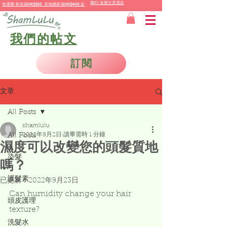
30日 改變主意退款
免運費
香港
滿HK$300 其他國家
滿
HK$400 起
我們的帖文
訂閱
文章
All Posts
shamlulu
2022年9月2日
讀畢需時 1 分鐘
All Posts
濕度可以改變您的頭髮質地
染髮
嗎？
護髮素
已更新：
2022年9月23日
Can humidity change your hair 
頭皮護理
texture?
洗髮水