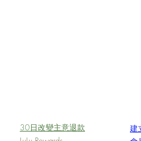
30日改變主意退款
建
LuLu Rewards