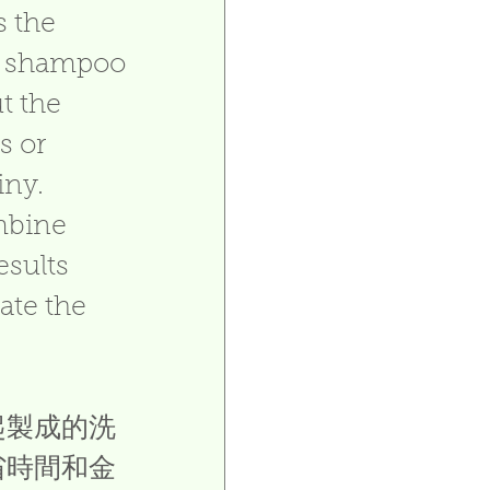
 the 
of shampoo 
t the 
s or 
ny.  
mbine 
esults 
ate the 
起製成的洗
省時間和金