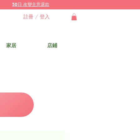
30日 改變主意退款
註冊 / 登入
家居
店鋪