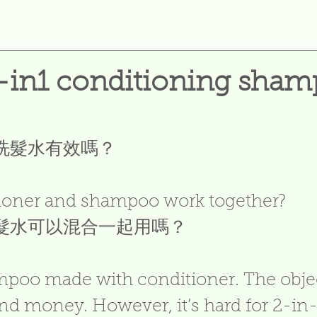
-in1 conditioning sha
洗髮水有效嗎？
ioner and shampoo work together? 
髮水可以混合一起用嗎？
mpoo made with conditioner. The object
nd money. However, it’s hard for 2-in-