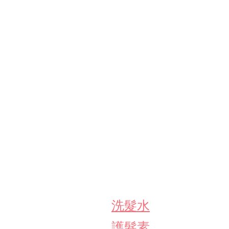
洗髮水
護髮素