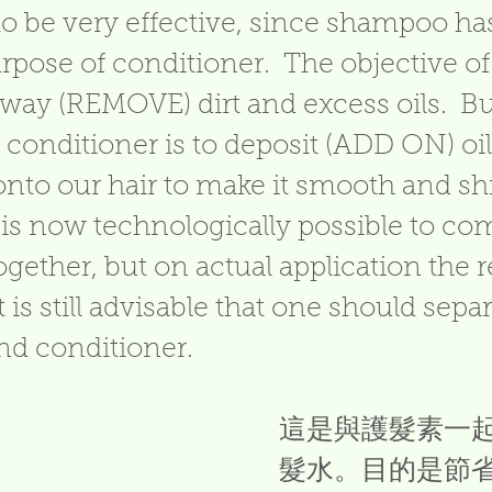
 be very effective, since shampoo has
rpose of conditioner.  The objective 
away (REMOVE) dirt and excess oils.  Bu
 conditioner is to deposit (ADD ON) oil
nto our hair to make it smooth and shi
 is now technologically possible to co
gether, but on actual application the r
t is still advisable that one should separ
d conditioner.  
這是與護髮素一
髮水。目的是節