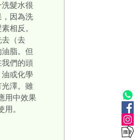
一洗髮水很
果，因為洗
髮素相反。
洗去（去
的油脂。但
在我們的頭
）油或化學
有光澤。雖
應用中效果
使用。