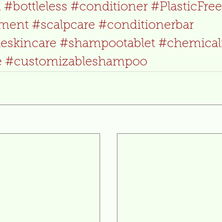
u
#bottleless
#conditioner
#PlasticFree
tment
#scalpcare
#conditionerbar
leskincare
#shampootablet
#chemical
e
#customizableshampoo