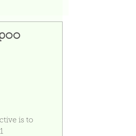
mpoo
ive is to 
1 