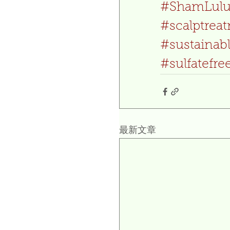
#ShamLul
#scalptrea
#sustainab
#sulfatefre
最新文章