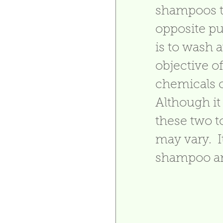
shampoos to
opposite pu
is to wash 
objective of
chemicals o
Although it
these two to
may vary.  I
shampoo an