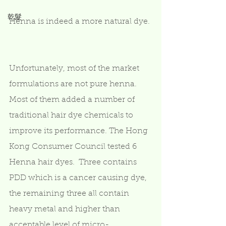
乾髮
Henna is indeed a more natural dye. 
Unfortunately, most of the market 
formulations are not pure henna.  
Most of them added a number of 
traditional hair dye chemicals to 
improve its performance. The Hong 
Kong Consumer Council tested 6 
Henna hair dyes.  Three contains 
PDD which is a cancer causing dye, 
the remaining three all contain 
heavy metal and higher than 
acceptable level of micro-