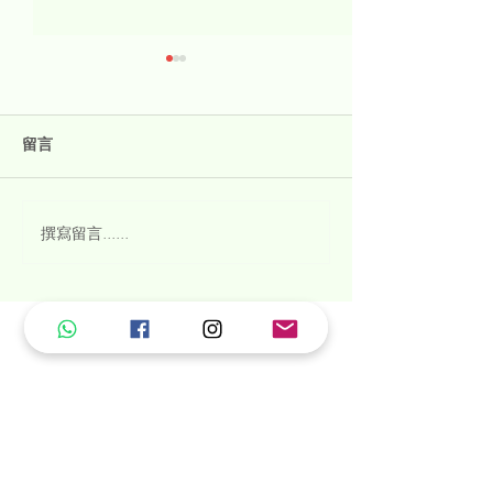
留言
從外部滋潤皮膚
護膚棒 vs 護膚液
撰寫留言......
洗髮水
護髮素
沐浴露