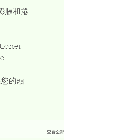
膨脹和捲
tioner 
e 
護您的頭
查看全部