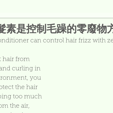
髮素是控制毛躁的零廢物
nditioner can control hair frizz with z
 hair from 
and curling in 
ronment, you 
otect the hair 
bing too much 
m the air, 