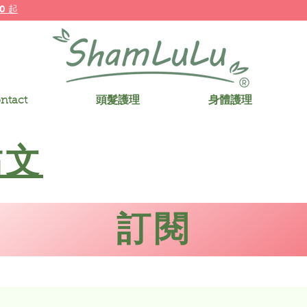
0 起
ntact
頭髮護理
身體護理
帖文
訂閱