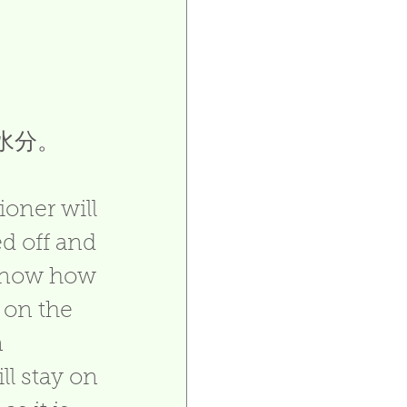
水分。
oner will 
d off and 
now how   
 on the 
 
ll stay on 