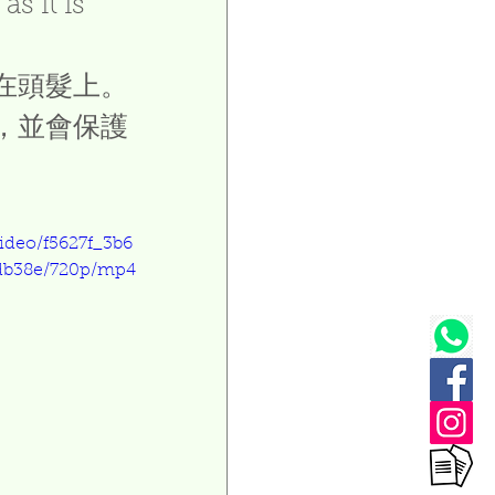
s it is 
在頭髮上。
，並會保護
video/f5627f_3b6
db38e/720p/mp4