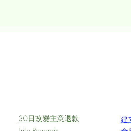
護膚棒 vs 護膚液
棒！
30日改變主意退款
建
LuLu Rewards