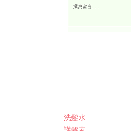
撰寫留言......
為什麼我選擇固體護膚
洗髮水
護髮素