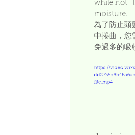
while not   
moisture. 
為了防止頭
中捲曲，您
免過多的吸
https://video.wix
dd2735d5b46a6ad
file.mp4