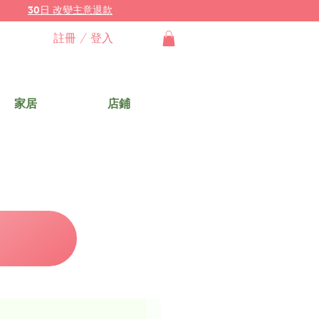
30日 改變主意退款
註冊 / 登入
家居
店鋪