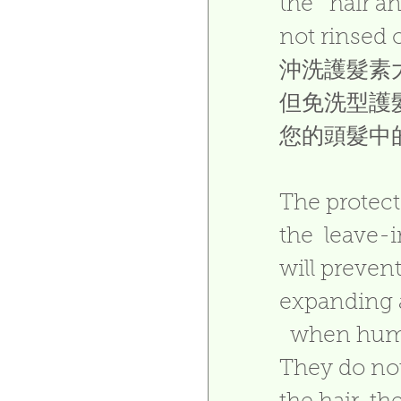
the   hair a
not rinsed of
沖洗護髮素
但免洗型護
您的頭髮中
The protect
the  leave-
will prevent
expanding a
  when humi
They do not