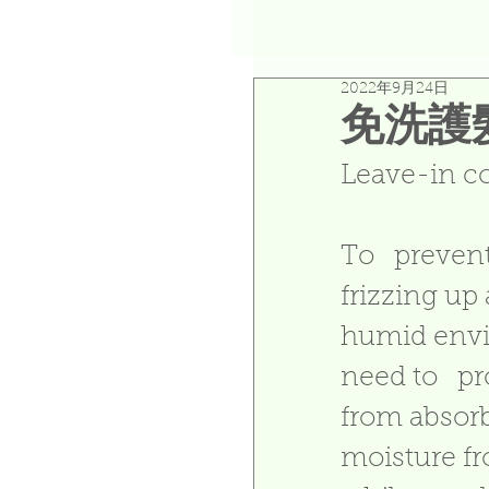
2022年9月24日
免洗護
Leave-in co
To   prevent
frizzing up 
humid envi
need to   pr
from absor
moisture fro