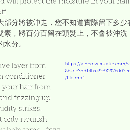
nd will protect the moisture in your hair a
f.   
大部分將被沖走，您不知道實際留下多少
髮素，將百分百留在頭髮上，不會被沖洗
的水分。
https://video.wixstatic.com/
ive layer from 
8b4cc3dd14ba49e9097bd07e
in conditioner 
/file.mp4
 your hair from 
nd frizzing up 
dity strikes. 
 only nourish 