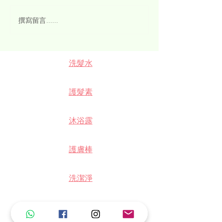
護膚棒 vs 護膚液
撰寫留言......
洗髮水
護髮素
沐浴露
護膚棒
洗潔淨
建立新帳戶