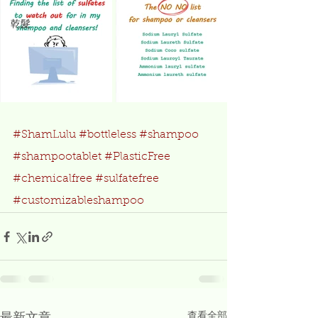
乾髮
#ShamLulu
#bottleless
#shampoo
#shampootablet
#PlasticFree
#chemicalfree
#sulfatefree
#customizableshampoo
查看全部