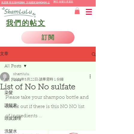
30日 改變主意退款
免運費
香港
滿HK$300 其他國家
滿
HK$400 起
我們的帖文
訂閱
文章
All Posts
shamlulu
2021年5月22日
讀畢需時 1 分鐘
All Posts
List of No No sulfate
染髮
Please take your shampoo bottle and 
護髮素
check out if there is this NO NO list 
of ingredients ... 
頭皮護理
洗髮水