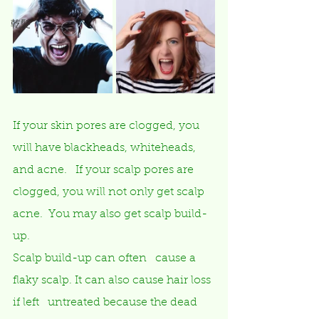
乾髮
If your skin pores are clogged, you   
will have blackheads, whiteheads, 
and acne.   If your scalp pores are 
clogged, you will not only get scalp 
acne.  You may also get scalp build-
up. 
Scalp build-up can often   cause a 
flaky scalp. It can also cause hair loss 
if left   untreated because the dead 