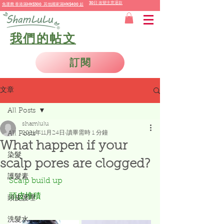
30日 改變主意退款
免運費
香港
滿HK$300 其他國家
滿
HK$400 起
我們的帖文
訂閱
文章
All Posts
shamlulu
2021年11月24日
讀畢需時 1 分鐘
All Posts
What happen if your
染髮
scalp pores are clogged?
護髮素
Scalp build up 
頭皮堆積
頭皮護理
洗髮水