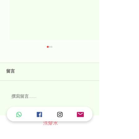
留言
從外部滋潤皮膚
護膚棒 vs 護膚液
撰寫留言......
洗髮水