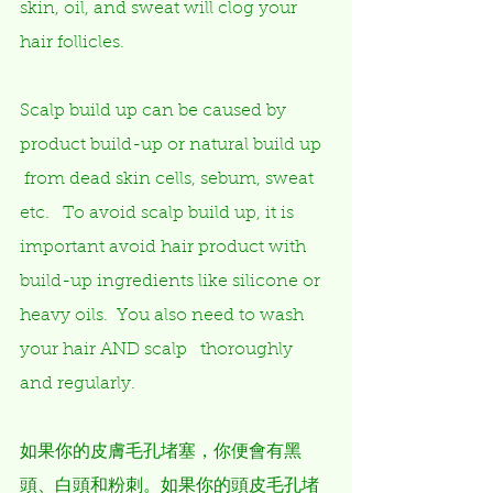
skin, oil, and sweat will clog your 
hair follicles.   
Scalp build up can be caused by 
product build-up or natural build up  
 from dead skin cells, sebum, sweat 
etc.   To avoid scalp build up, it is 
important avoid hair product with   
build-up ingredients like silicone or 
heavy oils.  You also need to wash 
your hair AND scalp   thoroughly 
and regularly.    
如果你的皮膚毛孔堵塞，你便會有黑
頭、白頭和粉刺。如果你的頭皮毛孔堵