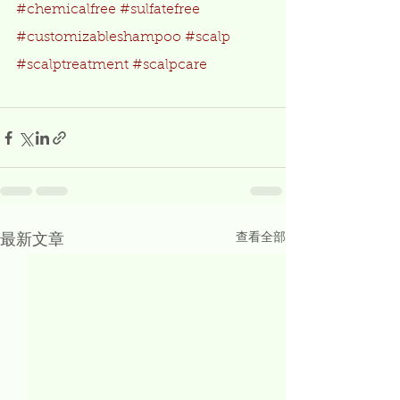
#chemicalfree
#sulfatefree
#customizableshampoo
#scalp
#scalptreatment
#scalpcare
查看全部
最新文章