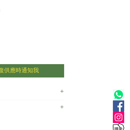
價
0
格
復供應時通知我
約 880 毫升 液體洗潔精
劑、防腐劑、紫薯粉