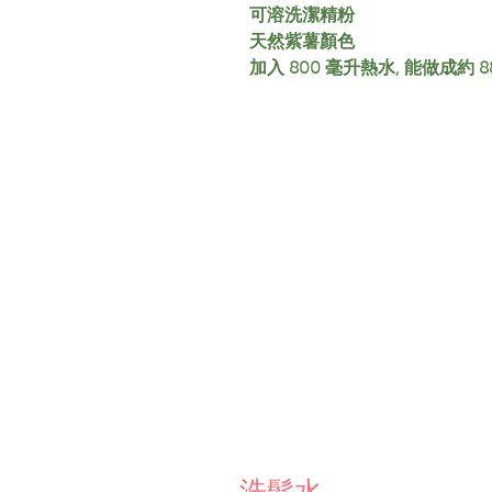
可溶洗潔精粉
天然紫薯顏色
加入 800 毫升熱水, 能做成約 
洗髮水