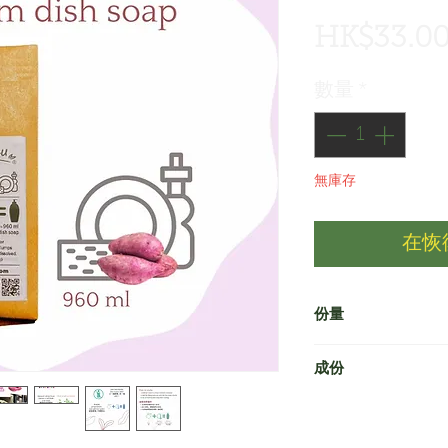
HK$33.0
數量
*
無庫存
在恢
份量
淨重約112 克, 製作
成份
表面活性劑、添加