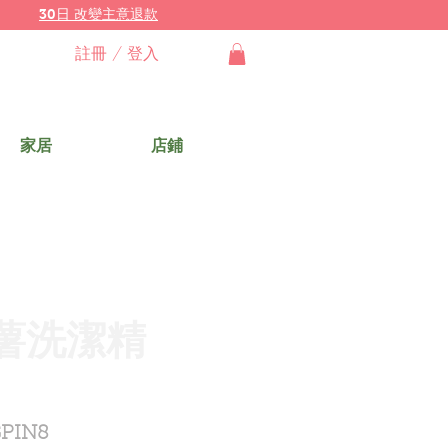
30日 改變主意退款
註冊 / 登入
家居
店鋪
薯洗潔精
PIN8