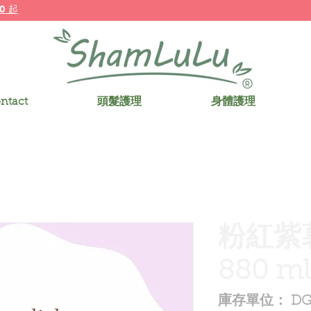
0 起
ntact
頭髮護理
身體護理
粉紅紫
880 ml
庫存單位： DG