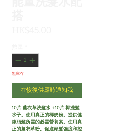
能量洗髮水配
搭
價
HK$45.00
格
數量
*
無庫存
在恢復供應時通知我
10片 薰衣草洗髮水 +10片 椰洗髮
水子。使用真正的椰奶粉。提供健
康頭髮所需的必需營養素。使用真
正的薰衣草粉。促進頭髮強度和控