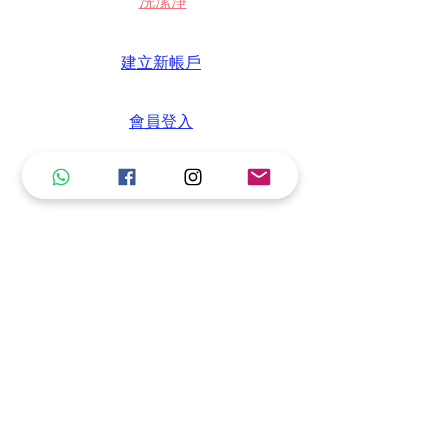
洗潔淨
建立新帳戶
會員登入
我們的故事
博客
30日改變主意退款
LuLu Rewards
送貨資訊