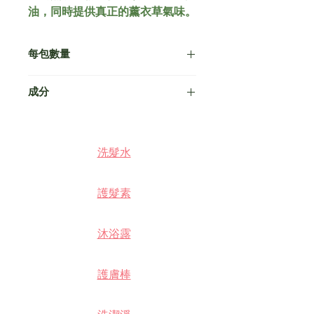
油，同時提供真正的薰衣草氣味。
每包數量
20片 （製作約 220 毫升液體洗髮
成分
水）
有效成分：薰衣草，椰子奶粉
其他成分：表面活性劑、黃原膠、檸
洗髮水
檬酸、脫氫乙酸鈉鹽、瓜爾膠羥丙基
三甲基氯化銨、苯甲酸鈉、氯化鈉、
鯨蠟醇、羥乙基纖維素、山梨酸鉀、
護髮素
小蘇打、苯甲醇、乙二胺四乙酸
沐浴露
護膚棒